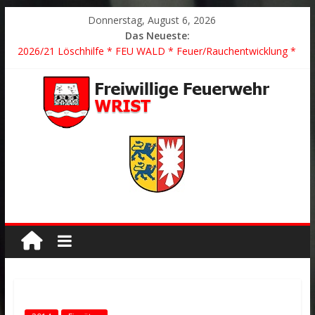
Donnerstag, August 6, 2026
Das Neueste:
2026/21 Löschhilfe * FEU WALD * Feuer/Rauchentwicklung *
Föhrden-Barl *
2026/24 * TH G Y * PKW überschlagen *
2026/23 TH K Y * Person in festsitzendem Aufzug *
2026/22 TH Y * VU * 1 Person klemmt * Hingstheide
Der schönste Einsatz des Jahres 2026