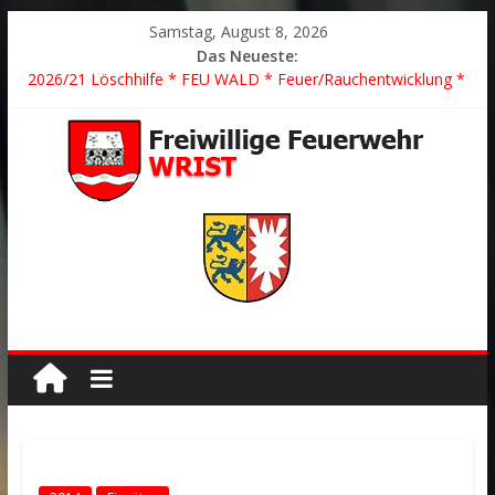
Samstag, August 8, 2026
Das Neueste:
2026/21 Löschhilfe * FEU WALD * Feuer/Rauchentwicklung *
Föhrden-Barl *
2026/24 * TH G Y * PKW überschlagen *
2026/23 TH K Y * Person in festsitzendem Aufzug *
2026/22 TH Y * VU * 1 Person klemmt * Hingstheide
Der schönste Einsatz des Jahres 2026