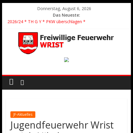
Donnerstag, August 6, 2026
Das Neueste:
2026/24 * TH G Y * PKW überschlagen *
2026/23 TH K Y * Person in festsitzendem Aufzug *
2026/22 TH Y * VU * 1 Person klemmt * Hingstheide
Der schönste Einsatz des Jahres 2026
2026/21 Löschhilfe * FEU WALD * Feuer/Rauchentwicklung *
Föhrden-Barl *
JF-Aktuelles
Jugendfeuerwehr Wrist