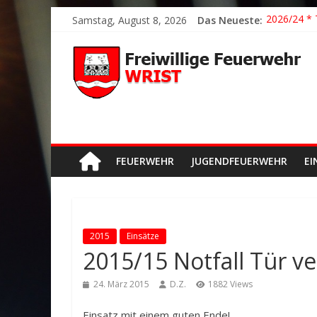
2026/21 Lö
Samstag, August 8, 2026
Das Neueste:
2026/24 * 
2026/23 TH
2026/22 TH
Der schöns
FEUERWEHR
JUGENDFEUERWEHR
EI
2015
Einsätze
2015/15 Notfall Tür v
24. März 2015
D.Z.
1882 Views
Einsatz mit einem guten Ende!