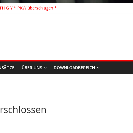
schhilfe * FEU WALD * Feuer/Rauchentwicklung * Föhrden-Barl *
TH G Y * PKW überschlagen *
 K Y * Person in festsitzendem Aufzug *
 Y * VU * 1 Person klemmt * Hingstheide
te Einsatz des Jahres 2026
NSÄTZE
ÜBER UNS
DOWNLOADBEREICH
erschlossen