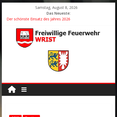
Samstag, August 8, 2026
Das Neueste:
Der schönste Einsatz des Jahres 2026
2026/21 Löschhilfe * FEU WALD * Feuer/Rauchentwicklung *
Föhrden-Barl *
2026/24 * TH G Y * PKW überschlagen *
2026/23 TH K Y * Person in festsitzendem Aufzug *
2026/22 TH Y * VU * 1 Person klemmt * Hingstheide