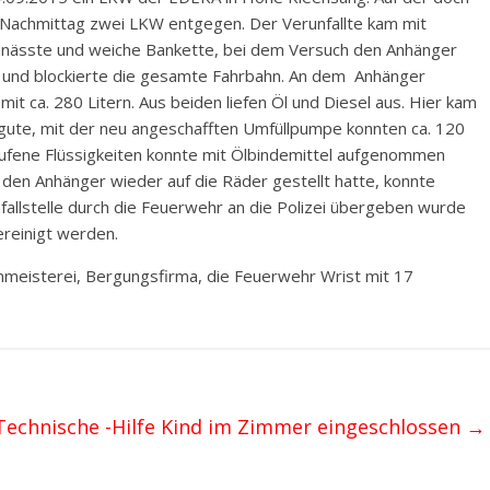
 Nachmittag zwei LKW entgegen. Der Verunfallte kam mit
hnässte und weiche Bankette, bei dem Versuch den Anhänger
um und blockierte die gesamte Fahrbahn. An dem Anhänger
mit ca. 280 Litern. Aus beiden liefen Öl und Diesel aus. Hier kam
gute, mit der neu angeschafften Umfüllpumpe konnten ca. 120
ufene Flüssigkeiten konnte mit Ölbindemittel aufgenommen
en Anhänger wieder auf die Räder gestellt hatte, konnte
allstelle durch die Feuerwehr an die Polizei übergeben wurde
ereinigt werden.
nmeisterei, Bergungsfirma, die Feuerwehr Wrist mit 17
Technische -Hilfe Kind im Zimmer eingeschlossen
→