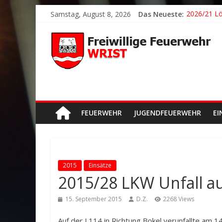
Samstag, August 8, 2026
Das Neueste:
2026/21 Lö
2026/24 * 
2026/23 TH
2026/22 TH
Der schöns
FEUERWEHR
JUGENDFEUERWEHR
EI
2015
Einsätze
2015/28 LKW Unfall au
15. September 2015
D.Z.
2268 Views
Auf der L114 in Richtung Bokel verunfallte am 