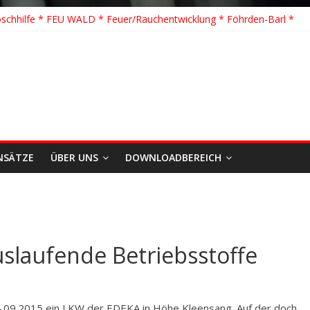
schhilfe * FEU WALD * Feuer/Rauchentwicklung * Föhrden-Barl *
TH G Y * PKW überschlagen *
 K Y * Person in festsitzendem Aufzug *
 Y * VU * 1 Person klemmt * Hingstheide
te Einsatz des Jahres 2026
NSÄTZE
ÜBER UNS
DOWNLOADBEREICH
slaufende Betriebsstoffe
14.09.2015 ein LKW der EDEKA in Höhe Kleensang. Auf der doch