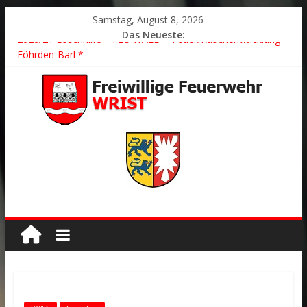
Samstag, August 8, 2026
Das Neueste:
2026/21 Löschhilfe * FEU WALD * Feuer/Rauchentwicklung *
Föhrden-Barl *
2026/24 * TH G Y * PKW überschlagen *
2026/23 TH K Y * Person in festsitzendem Aufzug *
2026/22 TH Y * VU * 1 Person klemmt * Hingstheide
Der schönste Einsatz des Jahres 2026