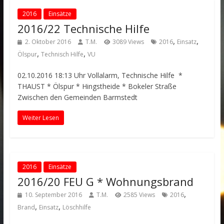
2016
Einsätze
2016/22 Technische Hilfe
,
,
2. Oktober 2016
T.M.
3089 Views
2016
Einsatz
,
,
Ölspur
Technisch Hilfe
VU
02.10.2016 18:13 Uhr Vollalarm, Technische Hilfe *
THAUST * Ölspur * Hingstheide * Bokeler Straße
Zwischen den Gemeinden Barmstedt
Weiter Lesen
2016
Einsätze
2016/20 FEU G * Wohnungsbrand
,
10. September 2016
T.M.
2585 Views
2016
,
,
Brand
Einsatz
Löschhilfe