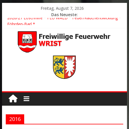
Freitag, August 7, 2026
Das Neueste:
2026/21 Löschhilfe * FEU WALD * Feuer/Rauchentwicklung *
Föhrden-Barl *
2026/24 * TH G Y * PKW überschlagen *
2026/23 TH K Y * Person in festsitzendem Aufzug *
2026/22 TH Y * VU * 1 Person klemmt * Hingstheide
Der schönste Einsatz des Jahres 2026
2016