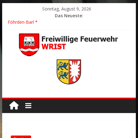
Sonntag, August 9, 2026
Das Neueste:
2026/21 Löschhilfe * FEU WALD * Feuer/Rauchentwicklung *
Föhrden-Barl *
2026/24 * TH G Y * PKW überschlagen *
2026/23 TH K Y * Person in festsitzendem Aufzug *
2026/22 TH Y * VU * 1 Person klemmt * Hingstheide
Der schönste Einsatz des Jahres 2026