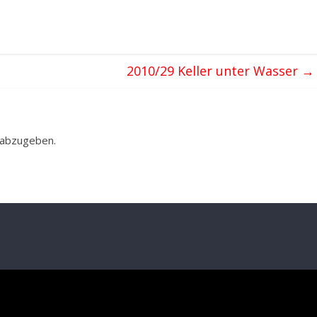
2010/29 Keller unter Wasser
→
 abzugeben.