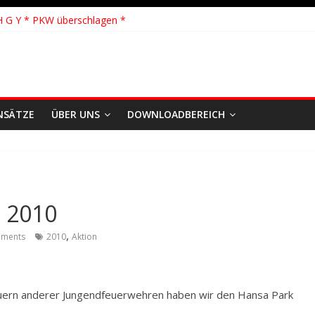
hhilfe * FEU WALD * Feuer/Rauchentwicklung * Föhrden-Barl *
H G Y * PKW überschlagen *
 Y * Person in festsitzendem Aufzug *
 * VU * 1 Person klemmt * Hingstheide
 Einsatz des Jahres 2026
NSÄTZE
ÜBER UNS
DOWNLOADBEREICH
g 2010
,
ments
2010
Aktion
uern anderer Jungendfeuerwehren haben wir den Hansa Park