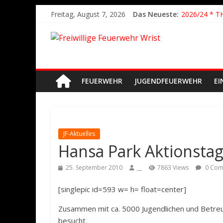
2026/21 Lösc
Freitag, August 7, 2026
Das Neueste:
2026/24 * T
2026/23 TH K
2026/22 TH Y
Der schönste
FEUERWEHR
JUGENDFEUERWEHR
EI
JF-Aktuelles
Hansa Park Aktionsta
25. September 2010
__
7863 Views
0 Com
[singlepic id=593 w= h= float=center]
Zusammen mit ca. 5000 Jugendlichen und Betre
besucht.