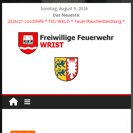
Sonntag, August 9, 2026
Das Neueste:
2026/21 Löschhilfe * FEU WALD * Feuer/Rauchentwicklung *
Föhrden-Barl *
2026/24 * TH G Y * PKW überschlagen *
2026/23 TH K Y * Person in festsitzendem Aufzug *
2026/22 TH Y * VU * 1 Person klemmt * Hingstheide
Der schönste Einsatz des Jahres 2026