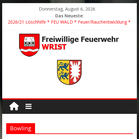
Donnerstag, August 6, 2026
Das Neueste:
2026/21 Löschhilfe * FEU WALD * Feuer/Rauchentwicklung *
Föhrden-Barl *
2026/24 * TH G Y * PKW überschlagen *
2026/23 TH K Y * Person in festsitzendem Aufzug *
2026/22 TH Y * VU * 1 Person klemmt * Hingstheide
Der schönste Einsatz des Jahres 2026
Bowling