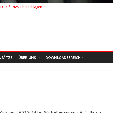
hhilfe * FEU WALD * Feuer/Rauchentwicklung * Föhrden-Barl *
H G Y * PKW überschlagen *
 Y * Person in festsitzendem Aufzug *
 * VU * 1 Person klemmt * Hingstheide
 Einsatz des Jahres 2026
NSÄTZE
ÜBER UNS
DOWNLOADBEREICH
ist am 29.03.2014 teil. Wir treffen uns um 09:45 Uhr am