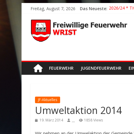
2026/21 Lösc
Freitag, August 7, 2026
Das Neueste:
2026/24 * T
2026/23 TH K
2026/22 TH Y
Der schönste
FEUERWEHR
JUGENDFEUERWEHR
EI
JF-Aktuelles
Umweltaktion 2014
19. März 2014
__
1858 Views
Wir nehmen an der Umwelaktion der Gemeinde Wr