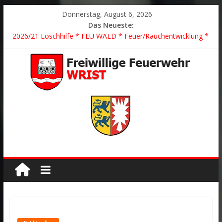
Donnerstag, August 6, 2026
Das Neueste:
2026/21 Löschhilfe * FEU WALD * Feuer/Rauchentwicklung *
Föhrden-Barl *
2026/24 * TH G Y * PKW überschlagen *
2026/23 TH K Y * Person in festsitzendem Aufzug *
2026/22 TH Y * VU * 1 Person klemmt * Hingstheide
Der schönste Einsatz des Jahres 2026