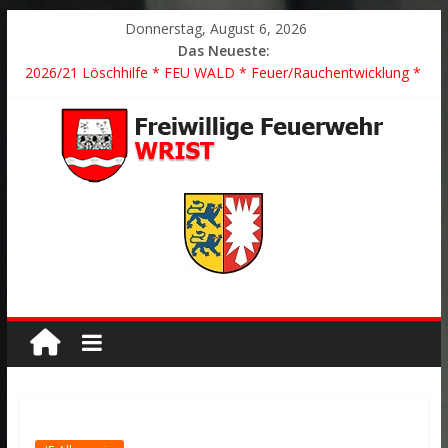
Donnerstag, August 6, 2026
Das Neueste:
2026/21 Löschhilfe * FEU WALD * Feuer/Rauchentwicklung *
Föhrden-Barl *
2026/24 * TH G Y * PKW überschlagen *
2026/23 TH K Y * Person in festsitzendem Aufzug *
2026/22 TH Y * VU * 1 Person klemmt * Hingstheide
Der schönste Einsatz des Jahres 2026