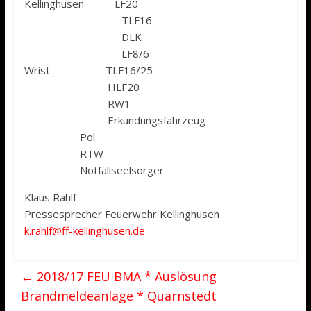
Kellinghusen LF20
TLF16
DLK
LF8/6
Wrist TLF16/25
HLF20
RW1
Erkundungsfahrzeug
Pol
RTW
Notfallseelsorger
Klaus Rahlf
Pressesprecher Feuerwehr Kellinghusen
k.rahlf@ff-kellinghusen.de
←
2018/17 FEU BMA * Auslösung
Brandmeldeanlage * Quarnstedt