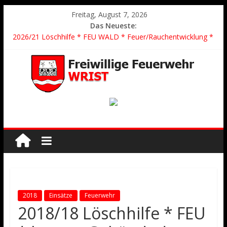
Freitag, August 7, 2026
Das Neueste:
2026/21 Löschhilfe * FEU WALD * Feuer/Rauchentwicklung *
Föhrden-Barl *
2026/24 * TH G Y * PKW überschlagen *
2026/23 TH K Y * Person in festsitzendem Aufzug *
2026/22 TH Y * VU * 1 Person klemmt * Hingstheide
Der schönste Einsatz des Jahres 2026
2018
Einsätze
Feuerwehr
2018/18 Löschhilfe * FEU