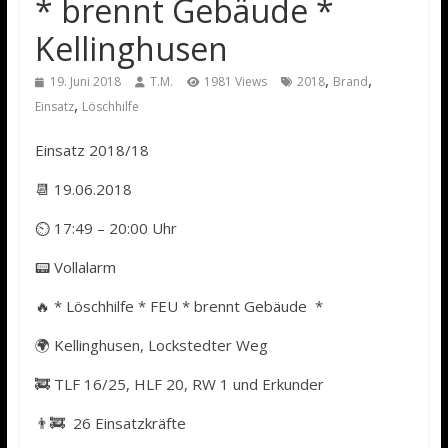
* brennt Gebäude *
Kellinghusen
,
,
19. Juni 2018
T.M.
1981 Views
2018
Brand
,
Einsatz
Löschhilfe
Einsatz 2018/18
📆 19.06.2018
⏲ 17:49 – 20:00 Uhr
📟 Vollalarm
🔥 * Löschhilfe * FEU * brennt Gebäude *
🌍 Kellinghusen, Lockstedter Weg
🚒 TLF 16/25, HLF 20, RW 1 und Erkunder
👨‍🚒 26 Einsatzkräfte