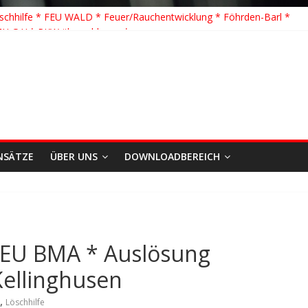
schhilfe * FEU WALD * Feuer/Rauchentwicklung * Föhrden-Barl *
TH G Y * PKW überschlagen *
 K Y * Person in festsitzendem Aufzug *
 Y * VU * 1 Person klemmt * Hingstheide
e Einsatz des Jahres 2026
NSÄTZE
ÜBER UNS
DOWNLOADBEREICH
 FEU BMA * Auslösung
ellinghusen
,
Löschhilfe