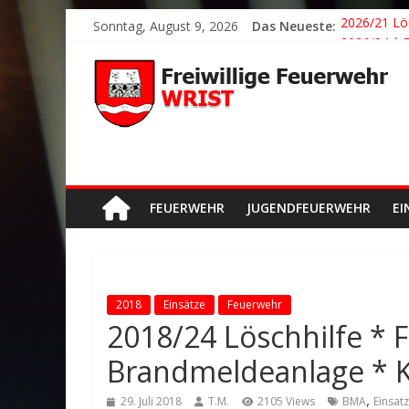
Sonntag, August 9, 2026
Das Neueste:
2026/21 Lö
2026/24 * 
2026/23 TH
2026/22 TH
Der schönst
FEUERWEHR
JUGENDFEUERWEHR
EI
2018
Einsätze
Feuerwehr
2018/24 Löschhilfe *
Brandmeldeanlage * K
,
29. Juli 2018
T.M.
2105 Views
BMA
Einsatz