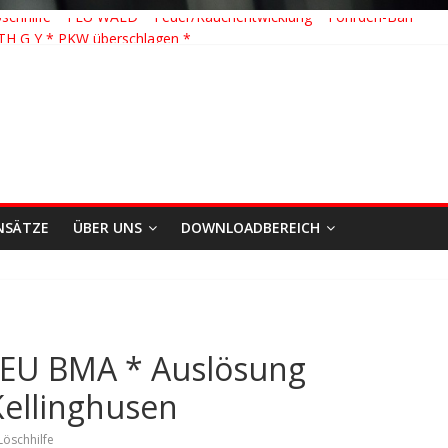
schhilfe * FEU WALD * Feuer/Rauchentwicklung * Föhrden-Barl *
TH G Y * PKW überschlagen *
 K Y * Person in festsitzendem Aufzug *
 Y * VU * 1 Person klemmt * Hingstheide
te Einsatz des Jahres 2026
NSÄTZE
ÜBER UNS
DOWNLOADBEREICH
 FEU BMA * Auslösung
ellinghusen
Löschhilfe