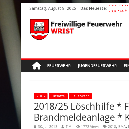
Samstag, August 8, 2026
Das Neueste:
2026/21 Lö
2026/24 * 
2026/23 TH
2026/22 TH
Der schöns
FEUERWEHR
JUGENDFEUERWEHR
EI
2018
Einsätze
Feuerwehr
2018/25 Löschhilfe *
Brandmeldeanlage * K
,
,
30. Juli 2018
T.M.
1772 Views
2018
BMA