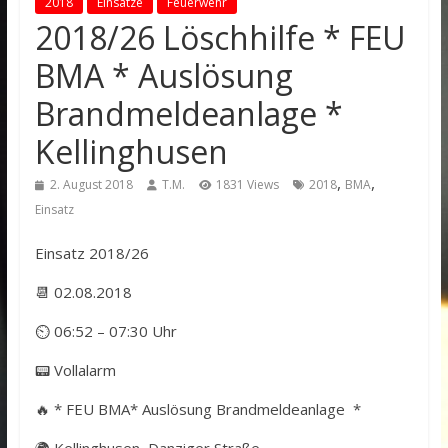
2018
Einsätze
Feuerwehr
2018/26 Löschhilfe * FEU
BMA * Auslösung
Brandmeldeanlage *
Kellinghusen
,
,
2. August 2018
T.M.
1831 Views
2018
BMA
Einsatz
Einsatz 2018/26
📆 02.08.2018
⏲ 06:52 – 07:30 Uhr
📟 Vollalarm
🔥 * FEU BMA* Auslösung Brandmeldeanlage *