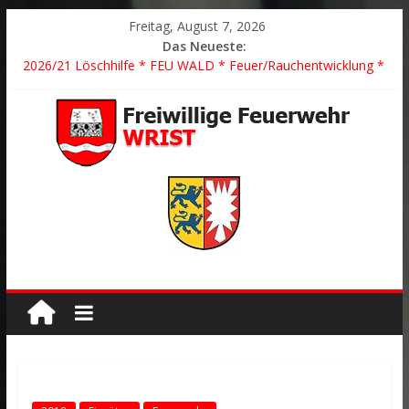
Freitag, August 7, 2026
Das Neueste:
2026/21 Löschhilfe * FEU WALD * Feuer/Rauchentwicklung *
Föhrden-Barl *
2026/24 * TH G Y * PKW überschlagen *
2026/23 TH K Y * Person in festsitzendem Aufzug *
2026/22 TH Y * VU * 1 Person klemmt * Hingstheide
Der schönste Einsatz des Jahres 2026