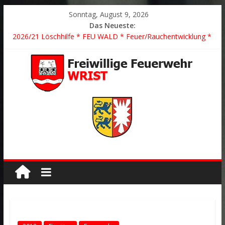
Sonntag, August 9, 2026
Das Neueste:
2026/21 Löschhilfe * FEU WALD * Feuer/Rauchentwicklung *
Föhrden-Barl *
2026/24 * TH G Y * PKW überschlagen *
2026/23 TH K Y * Person in festsitzendem Aufzug *
2026/22 TH Y * VU * 1 Person klemmt * Hingstheide
Der schönste Einsatz des Jahres 2026