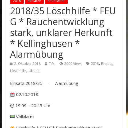
2018
Einsätze
Feuerwehr
2018/35 Löschhilfe * FEU
G * Rauchentwicklung
stark, unklarer Herkunft
* Kellinghusen *
Alarmübung
,
,
2. Oktober 2018
T.M.
2090 Views
2018
Einsatz
,
Löschhilfe
Übung
Einsatz 2018/35 – Alarmübung
02.10.2018
⏲ 19:09 – 20:45 Uhr
Vollalarm
Löschhilfe * FEU G* Rauchentwicklung stark,