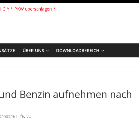
hhilfe * FEU WALD * Feuer/Rauchentwicklung * Föhrden-Barl *
H G Y * PKW überschlagen *
 Y * Person in festsitzendem Aufzug *
 * VU * 1 Person klemmt * Hingstheide
 Einsatz des Jahres 2026
NSÄTZE
ÜBER UNS
DOWNLOADBEREICH
 und Benzin aufnehmen nach
,
chnische Hilfe
VU