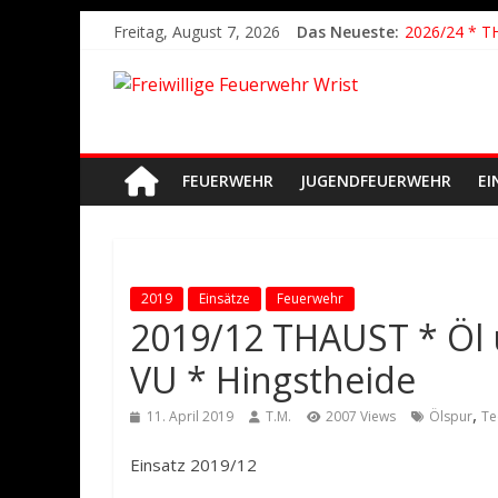
2026/21 Lösc
Freitag, August 7, 2026
Das Neueste:
2026/24 * T
2026/23 TH K
2026/22 TH Y
Der schönste
FEUERWEHR
JUGENDFEUERWEHR
EI
2019
Einsätze
Feuerwehr
2019/12 THAUST * Öl
VU * Hingstheide
,
11. April 2019
T.M.
2007 Views
Ölspur
Te
Einsatz 2019/12