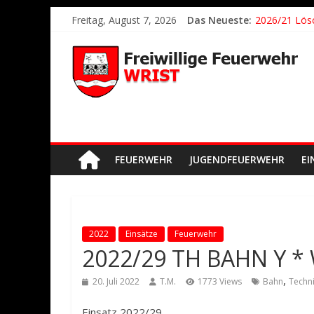
Freitag, August 7, 2026
Das Neueste:
2026/21 Lösc
2026/24 * T
2026/23 TH K
2026/22 TH Y
Der schönste
FEUERWEHR
JUGENDFEUERWEHR
EI
2022
Einsätze
Feuerwehr
2022/29 TH BAHN Y *
,
20. Juli 2022
T.M.
1773 Views
Bahn
Techni
Einsatz 2022/29