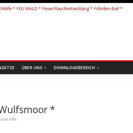
hhilfe * FEU WALD * Feuer/Rauchentwicklung * Föhrden-Barl *
H G Y * PKW überschlagen *
 Y * Person in festsitzendem Aufzug *
 * VU * 1 Person klemmt * Hingstheide
 Einsatz des Jahres 2026
NSÄTZE
ÜBER UNS
DOWNLOADBEREICH
 Wulfsmoor *
sche Hilfe