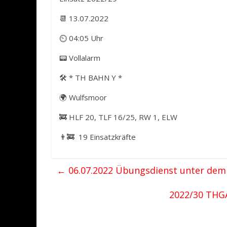
📆 13.07.2022
⏲ 04:05 Uhr
📟 Vollalarm
🛠️ * TH BAHN Y *
🌍 Wulfsmoor
🚒 HLF 20, TLF 16/25, RW 1, ELW
👨‍🚒 19 Einsatzkräfte
←
06.07.2022 Übungsdienst unter dem 
2022/30 THG