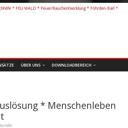
hhilfe * FEU WALD * Feuer/Rauchentwicklung * Föhrden-Barl *
H G Y * PKW überschlagen *
 Y * Person in festsitzendem Aufzug *
 * VU * 1 Person klemmt * Hingstheide
 Einsatz des Jahres 2026
NSÄTZE
ÜBER UNS
DOWNLOADBEREICH
 Auslösung * Menschenleben
t
he Hilfe