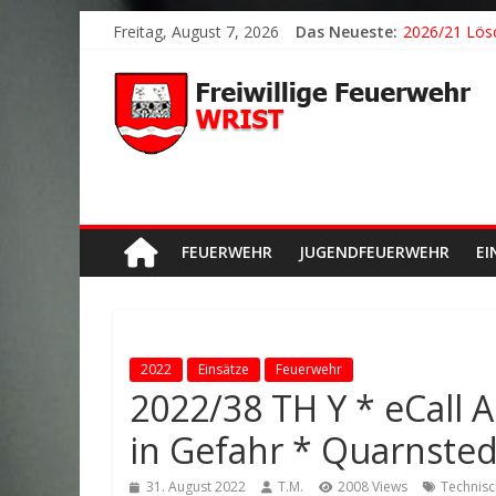
Freitag, August 7, 2026
Das Neueste:
2026/21 Lösc
2026/24 * T
2026/23 TH K
2026/22 TH Y
Der schönste
FEUERWEHR
JUGENDFEUERWEHR
EI
2022
Einsätze
Feuerwehr
2022/38 TH Y * eCall
in Gefahr * Quarnsted
31. August 2022
T.M.
2008 Views
Technisc