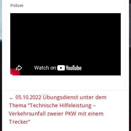
Polizei
←
05.10.2022 Übungsdienst unter dem
Thema “Technische Hilfeleistung –
Verkehrsunfall zweier PKW mit einem
Trecker“