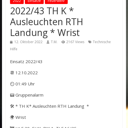
2022
Einsätze
Feuerwehr
2022/43 TH K *
Ausleuchten RTH
Landung * Wrist
12. Oktober 2022
T.M.
2167 Views
Technische
Hilfe
Einsatz 2022/43
📆 12.10.2022
⏲ 01:49 Uhr
📟 Gruppenalarm
🛠️ * TH K* Ausleuchten RTH Landung *
🌍 Wrist