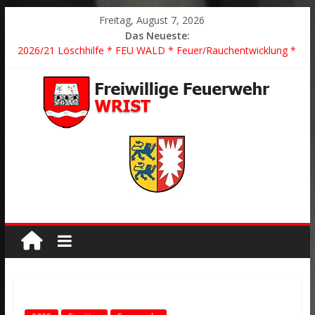
Freitag, August 7, 2026
Das Neueste:
2026/21 Löschhilfe * FEU WALD * Feuer/Rauchentwicklung *
Föhrden-Barl *
2026/24 * TH G Y * PKW überschlagen *
2026/23 TH K Y * Person in festsitzendem Aufzug *
2026/22 TH Y * VU * 1 Person klemmt * Hingstheide
Der schönste Einsatz des Jahres 2026