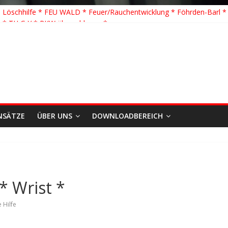
 Löschhilfe * FEU WALD * Feuer/Rauchentwicklung * Föhrden-Barl *
 * TH G Y * PKW überschlagen *
 TH K Y * Person in festsitzendem Aufzug *
 TH Y * VU * 1 Person klemmt * Hingstheide
önste Einsatz des Jahres 2026
NSÄTZE
ÜBER UNS
DOWNLOADBEREICH
 Wrist *
 Hilfe