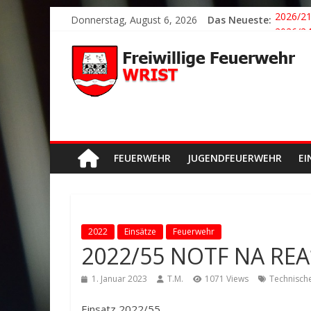
Donnerstag, August 6, 2026
Das Neueste:
2026/21
2026/24
2026/23
2026/22
Der sch
FEUERWEHR
JUGENDFEUERWEHR
EI
2022
Einsätze
Feuerwehr
2022/55 NOTF NA REA*
1. Januar 2023
T.M.
1071 Views
Technische
Einsatz 2022/55