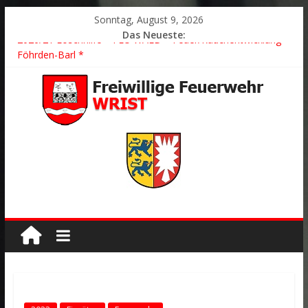
Sonntag, August 9, 2026
Das Neueste:
2026/21 Löschhilfe * FEU WALD * Feuer/Rauchentwicklung *
Föhrden-Barl *
2026/24 * TH G Y * PKW überschlagen *
2026/23 TH K Y * Person in festsitzendem Aufzug *
2026/22 TH Y * VU * 1 Person klemmt * Hingstheide
Der schönste Einsatz des Jahres 2026