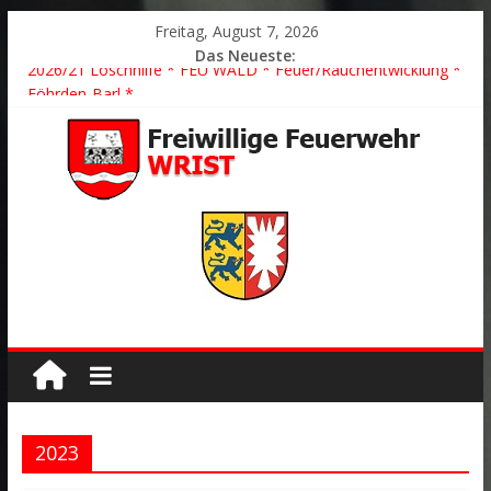
Freitag, August 7, 2026
Das Neueste:
2026/21 Löschhilfe * FEU WALD * Feuer/Rauchentwicklung *
Föhrden-Barl *
2026/24 * TH G Y * PKW überschlagen *
2026/23 TH K Y * Person in festsitzendem Aufzug *
2026/22 TH Y * VU * 1 Person klemmt * Hingstheide
Der schönste Einsatz des Jahres 2026
2023