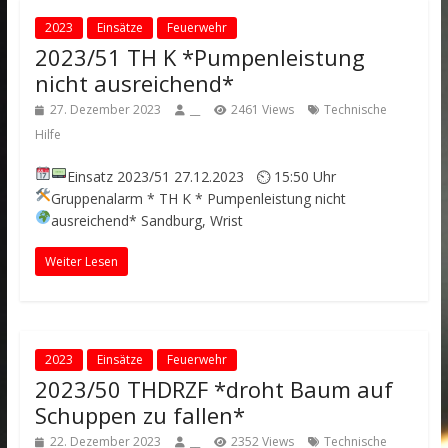
2023
Einsätze
Feuerwehr
2023/51 TH K *Pumpenleistung
nicht ausreichend*
27. Dezember 2023
__
2461 Views
Technische
Hilfe
Einsatz 2023/51
27.12.2023 ⏲ 15:50 Uhr
Gruppenalarm
* TH K * Pumpenleistung nicht
ausreichend*
Sandburg, Wrist
Weiter Lesen
2023
Einsätze
Feuerwehr
2023/50 THDRZF *droht Baum auf
Schuppen zu fallen*
22. Dezember 2023
__
2352 Views
Technische