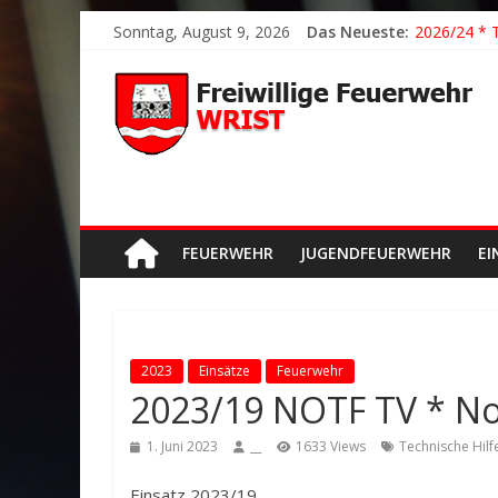
2026/21 Lö
Sonntag, August 9, 2026
Das Neueste:
2026/24 * 
2026/23 TH
2026/22 TH
Der schönst
FEUERWEHR
JUGENDFEUERWEHR
EI
2023
Einsätze
Feuerwehr
2023/19 NOTF TV * Not
1. Juni 2023
__
1633 Views
Technische Hilf
Einsatz 2023/19