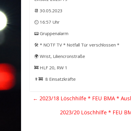
📆 30.05.2023
⏲ 16:57 Uhr
📟 Gruppenalarm
🛠️ * NOTF TV * Notfall Tür verschlossen *
🌍 Wrist, Liliencronstraße
🚒 HLF 20, RW 1
👨‍🚒 8 Einsatzkräfte
←
2023/18 Löschhilfe * FEU BMA * Au
2023/20 Löschhilfe * FEU B