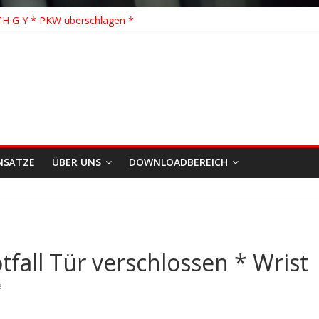
schhilfe * FEU WALD * Feuer/Rauchentwicklung * Föhrden-Barl *
TH G Y * PKW überschlagen *
 K Y * Person in festsitzendem Aufzug *
 Y * VU * 1 Person klemmt * Hingstheide
e Einsatz des Jahres 2026
NSÄTZE
ÜBER UNS
DOWNLOADBEREICH
fall Tür verschlossen * Wrist
e