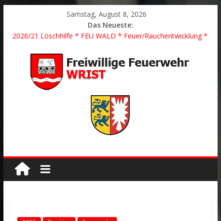
Samstag, August 8, 2026
Das Neueste:
2026/21 Löschhilfe * FEU WALD * Feuer/Rauchentwicklung *
Föhrden-Barl *
2026/24 * TH G Y * PKW überschlagen *
2026/23 TH K Y * Person in festsitzendem Aufzug *
2026/22 TH Y * VU * 1 Person klemmt * Hingstheide
Der schönste Einsatz des Jahres 2026