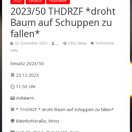
2023
Einsätze
Feuerwehr
2023/50 THDRZF *droht
Baum auf Schuppen zu
fallen*
22. Dezember 2023
__
2352 Views
Technische
Hilfe
Einsatz 2023/50
📆 22.12.2023
⏲ 11:50 Uhr
📟 Vollalarm
🛠️ * THDRZF * droht Baum auf Schuppen zu fallen*
🌍 Bahnhofstraße, Wrist