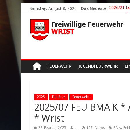
Samstag, August 8, 2026
Das Neueste:
2026/21 Lö
2026/24 * 
2026/23 TH
2026/22 TH
Der schöns
FEUERWEHR
JUGENDFEUERWEHR
EI
2025
Einsätze
Feuerwehr
2025/07 FEU BMA K *
* Wrist
,
28. Februar 2025
__
1574 Views
BMA
Feh