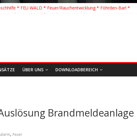
schhilfe * FEU WALD * Feuer/Rauchentwicklung * Föhrden-Barl *
TH G Y * PKW überschlagen *
 K Y * Person in festsitzendem Aufzug *
 Y * VU * 1 Person klemmt * Hingstheide
te Einsatz des Jahres 2026
NSÄTZE
ÜBER UNS
DOWNLOADBEREICH
 Auslösung Brandmeldeanlage
,
lalarm
Feuer