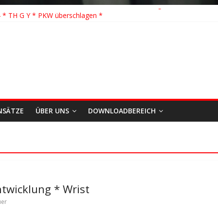
 Löschhilfe * FEU WALD * Feuer/Rauchentwicklung * Föhrden-Barl *
 * TH G Y * PKW überschlagen *
 TH K Y * Person in festsitzendem Aufzug *
 TH Y * VU * 1 Person klemmt * Hingstheide
önste Einsatz des Jahres 2026
NSÄTZE
ÜBER UNS
DOWNLOADBEREICH
twicklung * Wrist
uer