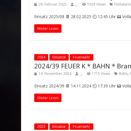
28. Februar 2025
__
1563 Views
Fehlalarm
Einsatz 2025/08 📆 28.02.2025 ⏲ 12:45 Uhr 📟 Volla
Weiter Lesen
2024
Einsätze
Feuerwehr
2024/39 FEUER K * BAHN * Bra
,
14. November 2024
__
1715 Views
Bahn
Einsatz 2024/39 📆 14.11.2024 ⏲ 17:39 Uhr 📟 Vol
Weiter Lesen
2023
Einsätze
Feuerwehr