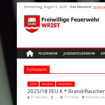
Donnerstag, August 6, 2026
Das Neueste:
2026/21
2026/24
2026/23
2026/22
Der sch
FEUERWEHR
JUGENDFEUERWEHR
EI
Fehlalarm
2025
Einsätze
Feuerwehr
2025/18 FEU K * Brand/Rauchen
,
27. Mai 2025
__
1519 Views
Fehlalarm
Fe