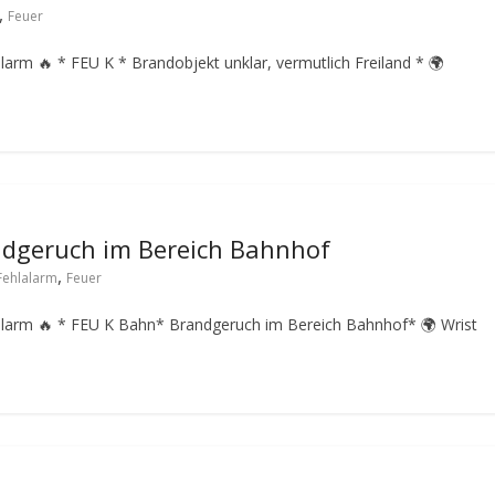
,
Feuer
larm 🔥 * FEU K * Brandobjekt unklar, vermutlich Freiland * 🌍
ndgeruch im Bereich Bahnhof
,
Fehlalarm
Feuer
lalarm 🔥 * FEU K Bahn* Brandgeruch im Bereich Bahnhof* 🌍 Wrist