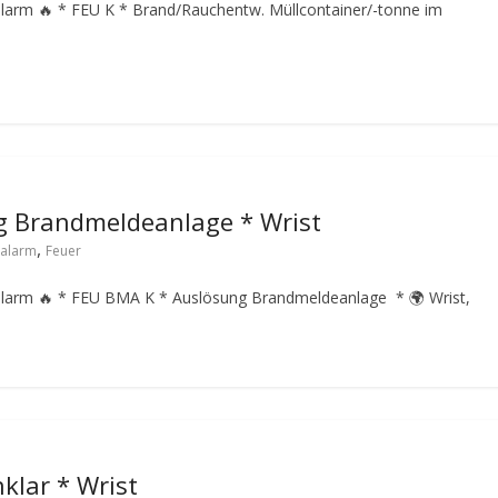
alarm 🔥 * FEU K * Brand/Rauchentw. Müllcontainer/-tonne im
g Brandmeldeanlage * Wrist
,
lalarm
Feuer
lalarm 🔥 * FEU BMA K * Auslösung Brandmeldeanlage * 🌍 Wrist,
klar * Wrist