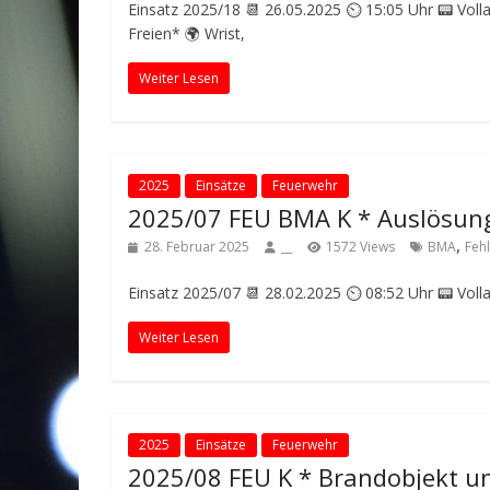
Einsatz 2025/18 📆 26.05.2025 ⏲ 15:05 Uhr 📟 Voll
Freien* 🌍 Wrist,
Weiter Lesen
2025
Einsätze
Feuerwehr
2025/07 FEU BMA K * Auslösun
,
28. Februar 2025
__
1572 Views
BMA
Feh
Einsatz 2025/07 📆 28.02.2025 ⏲ 08:52 Uhr 📟 Vol
Weiter Lesen
2025
Einsätze
Feuerwehr
2025/08 FEU K * Brandobjekt un