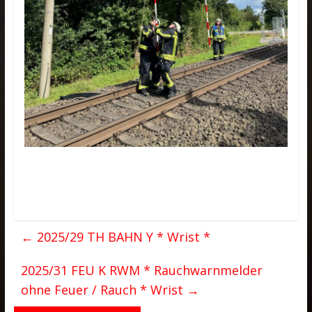
←
2025/29 TH BAHN Y * Wrist *
2025/31 FEU K RWM * Rauchwarnmelder
ohne Feuer / Rauch * Wrist
→