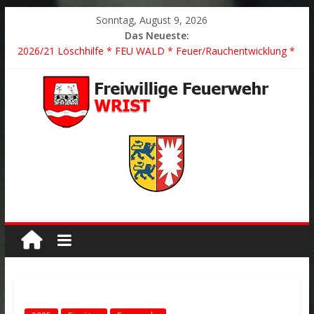
Sonntag, August 9, 2026
Das Neueste:
2026/21 Löschhilfe * FEU WALD * Feuer/Rauchentwicklung *
Föhrden-Barl *
2026/24 * TH G Y * PKW überschlagen *
2026/23 TH K Y * Person in festsitzendem Aufzug *
2026/22 TH Y * VU * 1 Person klemmt * Hingstheide
Der schönste Einsatz des Jahres 2026