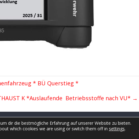
enfahrzeug * BÜ Querstieg *
THAUST K *Auslaufende Betriebsstoffe nach VU*
→
um dir die bestmögliche Erfahrung auf unserer Website zu bieten.
bout which cookies we are using or switch them off in
settings
.