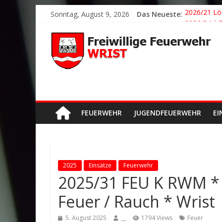
Sonntag, August 9, 2026
Das Neueste:
2026/21 Lö
2026/24 * 
2026/23 TH
2026/22 TH
Der schönst
FEUERWEHR
JUGENDFEUERWEHR
EI
2025
Einsätze
Feuerwehr
2025/31 FEU K RWM *
Feuer / Rauch * Wrist
5. August 2025
__
1794 Views
Feuer