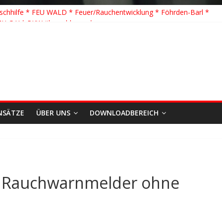
schhilfe * FEU WALD * Feuer/Rauchentwicklung * Föhrden-Barl *
TH G Y * PKW überschlagen *
 K Y * Person in festsitzendem Aufzug *
 Y * VU * 1 Person klemmt * Hingstheide
e Einsatz des Jahres 2026
NSÄTZE
ÜBER UNS
DOWNLOADBEREICH
 Rauchwarnmelder ohne