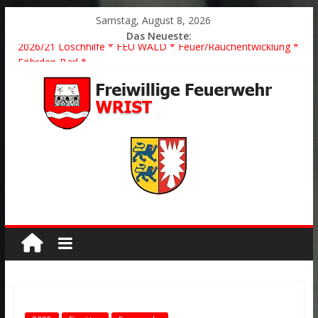
Samstag, August 8, 2026
Das Neueste:
2026/21 Löschhilfe * FEU WALD * Feuer/Rauchentwicklung *
Föhrden-Barl *
2026/24 * TH G Y * PKW überschlagen *
2026/23 TH K Y * Person in festsitzendem Aufzug *
2026/22 TH Y * VU * 1 Person klemmt * Hingstheide
Der schönste Einsatz des Jahres 2026