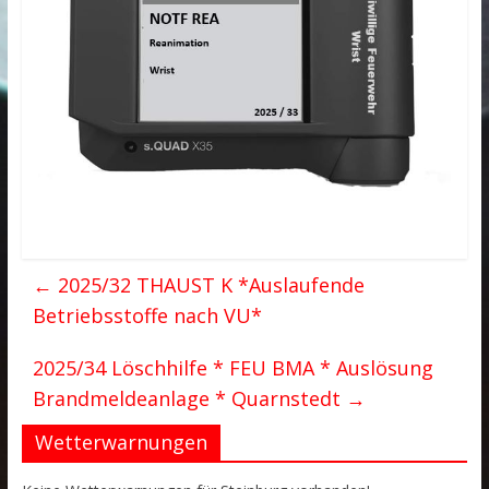
←
2025/32 THAUST K *Auslaufende
Betriebsstoffe nach VU*
2025/34 Löschhilfe * FEU BMA * Auslösung
Brandmeldeanlage * Quarnstedt
→
Wetterwarnungen