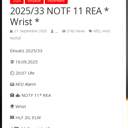
2025
Einsätze
Feuerwehr
2025/33 NOTF 11 REA *
Wrist *
,
21. September 2025
__
2162 Views
AED
med.
Notfall
Einsatz 2025/33
📆 16.09.2025
⏲ 20:07 Uhr
📟 AED Alarm
🏥 🚑 NOTF 11* REA
🌍 Wrist
🚒 HLF 20, ELW