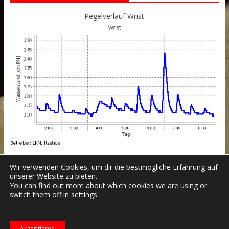
Pegelverlauf Wrist
Wir verwenden Cookies, um dir die bestmögliche Erfahrung auf
unserer Website zu bieten.
You can find out more about which cookies we are using or
switch them off in
settings
.
Datenschutzerklärung
Impressum
Login
Copyright © 2026
Freiwillige Feuerwehr Wrist
.
Akzeptieren