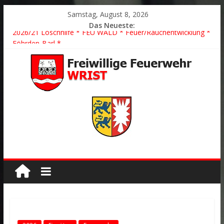
Samstag, August 8, 2026
Das Neueste:
2026/21 Löschhilfe * FEU WALD * Feuer/Rauchentwicklung *
Föhrden-Barl *
2026/24 * TH G Y * PKW überschlagen *
2026/23 TH K Y * Person in festsitzendem Aufzug *
2026/22 TH Y * VU * 1 Person klemmt * Hingstheide
Der schönste Einsatz des Jahres 2026