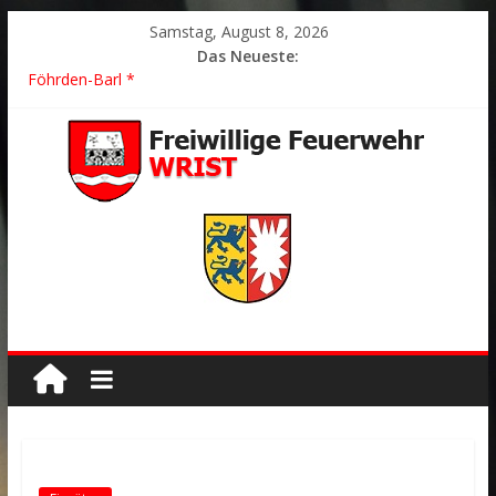
Samstag, August 8, 2026
Das Neueste:
2026/21 Löschhilfe * FEU WALD * Feuer/Rauchentwicklung *
Föhrden-Barl *
2026/24 * TH G Y * PKW überschlagen *
2026/23 TH K Y * Person in festsitzendem Aufzug *
2026/22 TH Y * VU * 1 Person klemmt * Hingstheide
Der schönste Einsatz des Jahres 2026