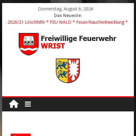
Donnerstag, August 6, 2026
Das Neueste:
2026/21 Löschhilfe * FEU WALD * Feuer/Rauchentwicklung *
Föhrden-Barl *
2026/24 * TH G Y * PKW überschlagen *
2026/23 TH K Y * Person in festsitzendem Aufzug *
2026/22 TH Y * VU * 1 Person klemmt * Hingstheide
Der schönste Einsatz des Jahres 2026