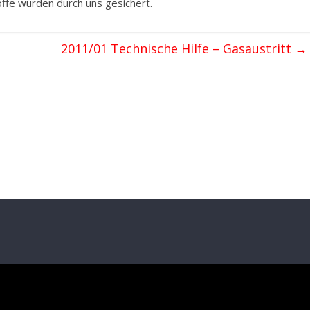
offe wurden durch uns gesichert.
2011/01 Technische Hilfe – Gasaustritt
→