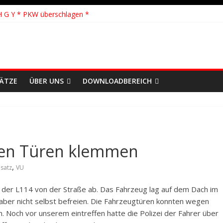
H G Y * PKW überschlagen *
 Y * Person in festsitzendem Aufzug *
 * VU * 1 Person klemmt * Hingstheide
 Einsatz des Jahres 2026
hhilfe * FEU WALD * Feuer/Rauchentwicklung * Föhrden-Barl *
SÄTZE
ÜBER UNS
DOWNLOADBEREICH
en Türen klemmen
,
nsatz
VU
 der L114 von der Straße ab. Das Fahrzeug lag auf dem Dach im
 aber nicht selbst befreien. Die Fahrzeugtüren konnten wegen
 Noch vor unserem eintreffen hatte die Polizei der Fahrer über