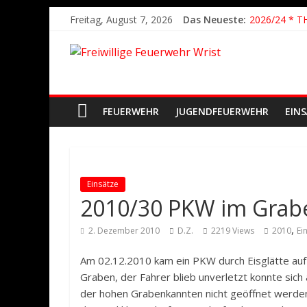
Freitag, August 7, 2026
Das Neueste:
2026/24 * T
2026/23 TH K
2026/22 TH Y
Der schönste
2026/21 Lösc
FEUERWEHR
JUGENDFEUERWEHR
EIN
Einsätze
2010/30 PKW im Grab
,
2. Dezember 2010
D.Z.
2219 Views
2010
Ei
Am 02.12.2010 kam ein PKW durch Eisglätte auf
Graben, der Fahrer blieb unverletzt konnte sich
der hohen Grabenkannten nicht geöffnet werden.