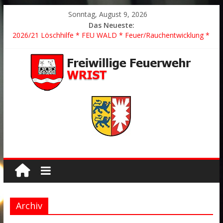
Sonntag, August 9, 2026
Das Neueste:
2026/21 Löschhilfe * FEU WALD * Feuer/Rauchentwicklung *
Föhrden-Barl *
2026/24 * TH G Y * PKW überschlagen *
2026/23 TH K Y * Person in festsitzendem Aufzug *
2026/22 TH Y * VU * 1 Person klemmt * Hingstheide
Der schönste Einsatz des Jahres 2026
Archiv