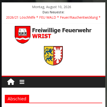
Montag, August 10, 2026
Das Neueste:
2026/21 Löschhilfe * FEU WALD * Feuer/Rauchentwicklung *
Föhrden-Barl *
2026/24 * TH G Y * PKW überschlagen *
2026/23 TH K Y * Person in festsitzendem Aufzug *
2026/22 TH Y * VU * 1 Person klemmt * Hingstheide
Der schönste Einsatz des Jahres 2026
Abschied