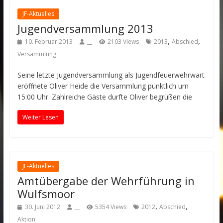
JF-Aktuelles
Jugendversammlung 2013
,
,
10. Februar 2013
__
2103 Views
2013
Abschied
Versammlung
Seine letzte Jugendversammlung als Jugendfeuerwehrwart
eröffnete Oliver Heide die Versammlung pünktlich um
15:00 Uhr. Zahlreiche Gäste durfte Oliver begrüßen die
Weiter Lesen
JF-Aktuelles
Amtübergabe der Wehrführung in
Wulfsmoor
,
,
30. Juni 2012
__
5354 Views
2012
Abschied
Aktion