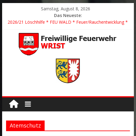
Samstag, August 8, 2026
Das Neueste:
2026/21 Löschhilfe * FEU WALD * Feuer/Rauchentwicklung *
Föhrden-Barl *
2026/24 * TH G Y * PKW überschlagen *
2026/23 TH K Y * Person in festsitzendem Aufzug *
2026/22 TH Y * VU * 1 Person klemmt * Hingstheide
Der schönste Einsatz des Jahres 2026
Atemschutz