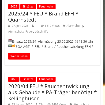
2025
Einsätze
Feuerwehr
2025/24 * FEU * Brand EFH *
Quarnstedt
,
27. Juni 2025
__
1819 Views
Alarmübung
,
,
Atemschutz
Feuer
Löschhilfe
Einsatz 2025/24 Alarmübung
23.06.2025 ⏲ 18:36 Uhr
SOA AGT
* FEU * Brand / Rauchentwicklung EFH *
Weiter Lesen
2020
Einsätze
Feuerwehr
2020/04 FEU * Rauchentwicklung
aus Gebäude * PA-Träger benötigt *
Kellinghusen
,
25. Januar 2020
T.M.
2499 Views
Atemschutz