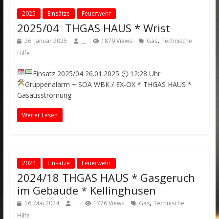
2025
Einsätze
Feuerwehr
2025/04 THGAS HAUS * Wrist
,
26. Januar 2025
__
1879 Views
Gas
Technische
Hilfe
Einsatz 2025/04
26.01.2025 ⏲ 12:28 Uhr
Gruppenalarm + SOA WBK / EX-OX
* THGAS HAUS *
Gasausströmung
Weiter Lesen
2024
Einsätze
Feuerwehr
2024/18 THGAS HAUS * Gasgeruch
im Gebäude * Kellinghusen
,
16. Mai 2024
__
1776 Views
Gas
Technische
Hilfe