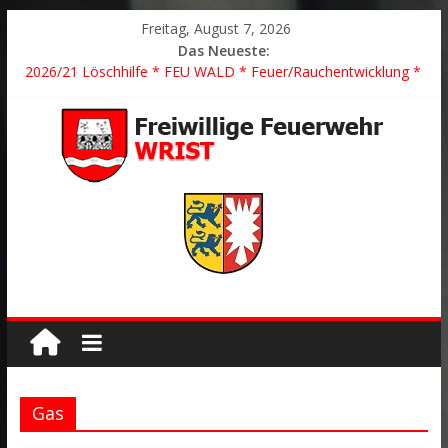
Freitag, August 7, 2026
Das Neueste:
2026/21 Löschhilfe * FEU WALD * Feuer/Rauchentwicklung *
Föhrden-Barl *
2026/24 * TH G Y * PKW überschlagen *
2026/23 TH K Y * Person in festsitzendem Aufzug *
2026/22 TH Y * VU * 1 Person klemmt * Hingstheide
Der schönste Einsatz des Jahres 2026
Gas