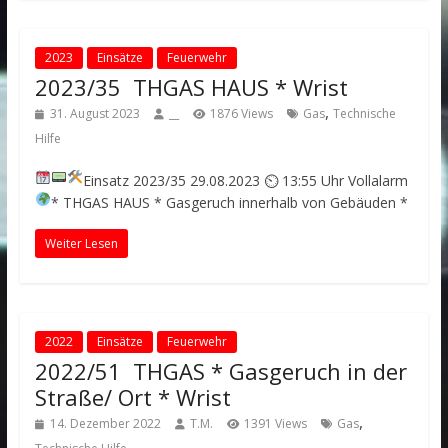
2023
Einsätze
Feuerwehr
2023/35 THGAS HAUS * Wrist
,
31. August 2023
__
1876 Views
Gas
Technische
Hilfe
Einsatz 2023/35
29.08.2023 ⏲ 13:55 Uhr
Vollalarm
* THGAS HAUS * Gasgeruch innerhalb von Gebäuden *
Weiter Lesen
2022
Einsätze
Feuerwehr
2022/51 THGAS * Gasgeruch in der
Straße/ Ort * Wrist
,
14. Dezember 2022
T.M.
1391 Views
Gas