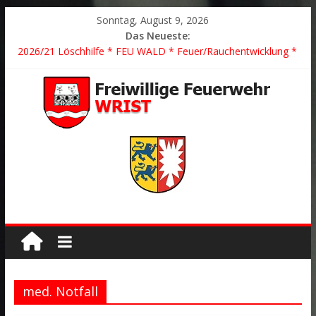
Sonntag, August 9, 2026
Das Neueste:
2026/21 Löschhilfe * FEU WALD * Feuer/Rauchentwicklung *
Föhrden-Barl *
2026/24 * TH G Y * PKW überschlagen *
2026/23 TH K Y * Person in festsitzendem Aufzug *
2026/22 TH Y * VU * 1 Person klemmt * Hingstheide
Der schönste Einsatz des Jahres 2026
med. Notfall