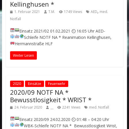
Kellinghusen *
,
1. Februar 2021
T.M.
1749 Views
AED
med.
Notfall
Einsatz 2021/02
01.02.2021 ⏲ 16:05 Uhr
AED-
Schleife
NOTF NA * Reanimation
Kellinghusen,
Hermannstraße
HLF
Weiter Lesen
2020
Einsätze
Feuerwehr
2020/09 NOTF NA *
Bewusstlosigkeit * WRIST *
24. Februar 2020
__
2241 Views
med. Notfall
Einsatz 2020/09
24.02.2020 ⏲ 01:48 – 04:20 Uhr
WBK-Schleife
NOTF NA * Bewusstlosigkeit
Wrist,