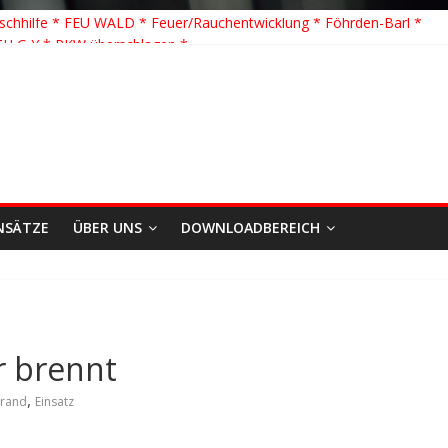
schhilfe * FEU WALD * Feuer/Rauchentwicklung * Föhrden-Barl *
TH G Y * PKW überschlagen *
 K Y * Person in festsitzendem Aufzug *
 Y * VU * 1 Person klemmt * Hingstheide
e Einsatz des Jahres 2026
NSÄTZE
ÜBER UNS
DOWNLOADBEREICH
r brennt
,
rand
Einsatz