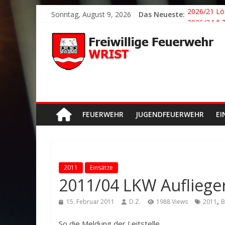
Sonntag, August 9, 2026
Das Neueste:
2026/21 Lö
2026/24 * 
2026/23 TH
2026/22 TH
Der schönst
FEUERWEHR
JUGENDFEUERWEHR
EI
2011
Einsätze
2011/04 LKW Aufliege
,
15. Februar 2011
D.Z.
1988 Views
2011
B
So die Meldung der Leitstelle.