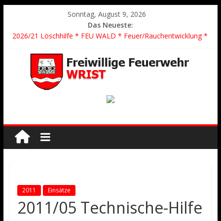
Sonntag, August 9, 2026
Das Neueste:
2026/21 Löschhilfe * FEU WALD * Feuer/Rauchentwicklung *
Föhrden-Barl *
2026/24 * TH G Y * PKW überschlagen *
2026/23 TH K Y * Person in festsitzendem Aufzug *
2026/22 TH Y * VU * 1 Person klemmt * Hingstheide
Der schönste Einsatz des Jahres 2026
2011
Einsätze
2011/05 Technische-Hilfe