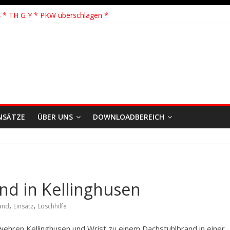
 Löschhilfe * FEU WALD * Feuer/Rauchentwicklung * Föhrden-Barl *
 * TH G Y * PKW überschlagen *
 TH K Y * Person in festsitzendem Aufzug *
 TH Y * VU * 1 Person klemmt * Hingstheide
önste Einsatz des Jahres 2026
NSÄTZE
ÜBER UNS
DOWNLOADBEREICH
nd in Kellinghusen
,
,
and
Einsatz
Löschhilfe
hren Kellinghusen und Wrist zu einem Dachstuhlbrand in einer