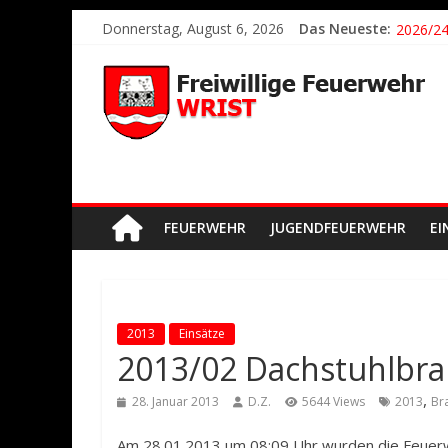
2026/21
Donnerstag, August 6, 2026
Das Neueste:
2026/24
2026/23
2026/22
Der sch
FEUERWEHR
JUGENDFEUERWEHR
EI
2013
Einsätze
2013/02 Dachstuhlbra
,
28. Januar 2013
D.Z.
5644 Views
2013
Br
Am 28.01.2013 um 08:09 Uhr wurden die Feuerwe