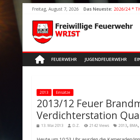
2026/21 Lösc
Freitag, August 7, 2026
Das Neueste:
2026/24 * T
2026/23 TH K
2026/22 TH Y
Der schönste
FEUERWEHR
JUGENDFEUERWEHR
EI
2013
Einsätze
2013/12 Feuer Brandm
Verdichterstation Qu
,
13. Mai 2013
D.Z.
2142 Views
2013
BMA
Heute um 10:53 Uhr wurden die Kameraden/inne