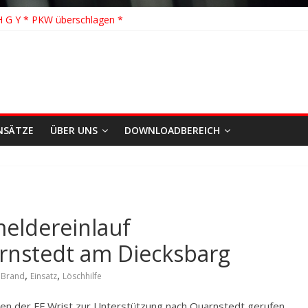
hhilfe * FEU WALD * Feuer/Rauchentwicklung * Föhrden-Barl *
H G Y * PKW überschlagen *
 Y * Person in festsitzendem Aufzug *
 * VU * 1 Person klemmt * Hingstheide
 Einsatz des Jahres 2026
NSÄTZE
ÜBER UNS
DOWNLOADBEREICH
eldereinlauf
arnstedt am Diecksbarg
,
,
,
Brand
Einsatz
Löschhilfe
n der FF Wrist zur Unterstützung nach Quarnstedt gerufen.