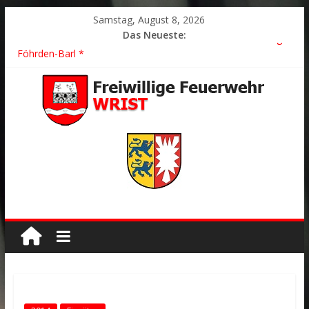
Samstag, August 8, 2026
Das Neueste:
2026/21 Löschhilfe * FEU WALD * Feuer/Rauchentwicklung *
Föhrden-Barl *
2026/24 * TH G Y * PKW überschlagen *
2026/23 TH K Y * Person in festsitzendem Aufzug *
2026/22 TH Y * VU * 1 Person klemmt * Hingstheide
Der schönste Einsatz des Jahres 2026