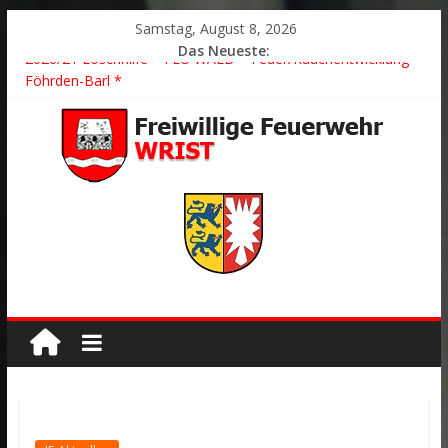
Samstag, August 8, 2026
Das Neueste:
2026/21 Löschhilfe * FEU WALD * Feuer/Rauchentwicklung *
Föhrden-Barl *
2026/24 * TH G Y * PKW überschlagen *
2026/23 TH K Y * Person in festsitzendem Aufzug *
2026/22 TH Y * VU * 1 Person klemmt * Hingstheide
Der schönste Einsatz des Jahres 2026