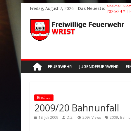
Freitag, August 7, 2026
Das Neueste:
2026/21 Lösc
2026/24 * T
2026/23 TH K
2026/22 TH Y
Der schönste
FEUERWEHR
JUGENDFEUERWEHR
EI
Einsätze
2009/20 Bahnunfall
,
,
18. Juli 2009
D.Z.
2097 Views
2009
Bahn