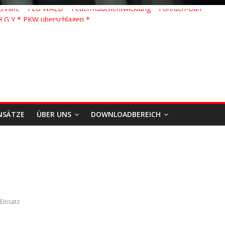
hhilfe * FEU WALD * Feuer/Rauchentwicklung * Föhrden-Barl *
H G Y * PKW überschlagen *
 Y * Person in festsitzendem Aufzug *
 * VU * 1 Person klemmt * Hingstheide
 Einsatz des Jahres 2026
NSÄTZE
ÜBER UNS
DOWNLOADBEREICH
Einsatz